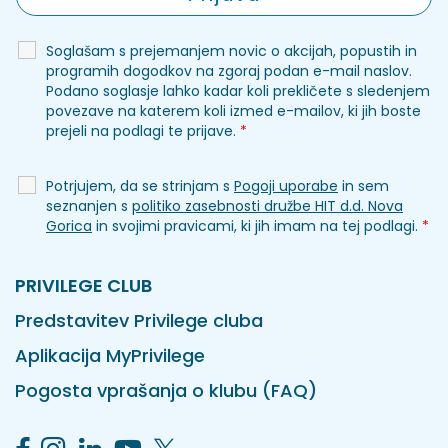
Soglašam s prejemanjem novic o akcijah, popustih in
programih dogodkov na zgoraj podan e-mail naslov.
Podano soglasje lahko kadar koli prekličete s sledenjem
povezave na katerem koli izmed e-mailov, ki jih boste
prejeli na podlagi te prijave.
*
Potrjujem, da se strinjam s
Pogoji uporabe
in sem
seznanjen s
politiko zasebnosti družbe HIT d.d. Nova
Gorica
in svojimi pravicami, ki jih imam na tej podlagi.
*
PRIVILEGE CLUB
Predstavitev Privilege cluba
Aplikacija MyPrivilege
Pogosta vprašanja o klubu (FAQ)