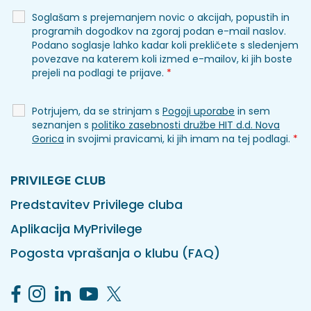
Soglašam s prejemanjem novic o akcijah, popustih in
programih dogodkov na zgoraj podan e-mail naslov.
Podano soglasje lahko kadar koli prekličete s sledenjem
povezave na katerem koli izmed e-mailov, ki jih boste
prejeli na podlagi te prijave.
*
Potrjujem, da se strinjam s
Pogoji uporabe
in sem
seznanjen s
politiko zasebnosti družbe HIT d.d. Nova
Gorica
in svojimi pravicami, ki jih imam na tej podlagi.
*
PRIVILEGE CLUB
Predstavitev Privilege cluba
Aplikacija MyPrivilege
Pogosta vprašanja o klubu (FAQ)