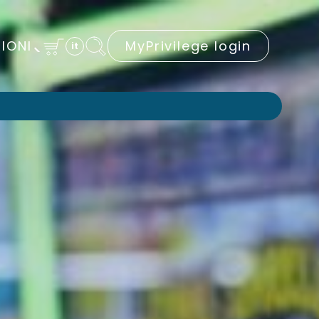
IONI
MyPrivilege login
it