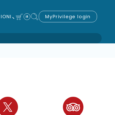
IONI
MyPrivilege login
it