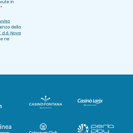
evute in
.
*
vviso
enza della
IT d.d. Nova
he ne